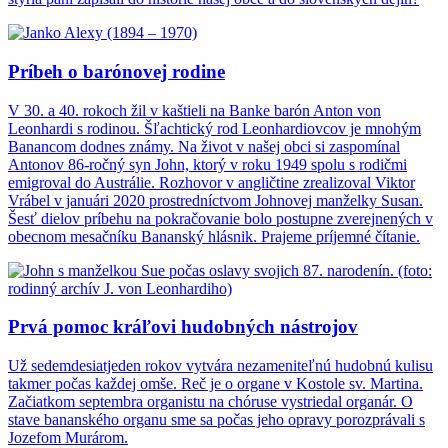
Príbeh o barónovej rodine
V 30. a 40. rokoch žil v kaštieli na Banke barón Anton von
Leonhardi s rodinou. Šľachtický rod Leonhardiovcov je mnohým
Banancom dodnes známy. Na život v našej obci si zaspomínal
Antonov 86-ročný syn John, ktorý v roku 1949 spolu s rodičmi
emigroval do Austrálie. Rozhovor v angličtine zrealizoval Viktor
Vrábel v januári 2020 prostredníctvom Johnovej manželky Susan.
Šesť dielov príbehu na pokračovanie bolo postupne zverejnených v
obecnom mesačníku Bananský hlásnik. Prajeme príjemné čítanie.
Prvá pomoc kráľovi hudobných nástrojov
Už sedemdesiatjeden rokov vytvára nezameniteľnú hudobnú kulisu
takmer počas každej omše. Reč je o organe v Kostole sv. Martina.
Začiatkom septembra organistu na chóruse vystriedal organár. O
stave bananského organu sme sa počas jeho opravy porozprávali s
Jozefom Murárom.