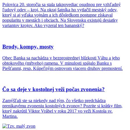
Polovica 20. storočia sa stala takpovediac osudnou pre vzhľadný
ľudový odev – kroj. Na okraj šatníka ho vytlačil mestský odev,
ktorý si aj vďaka vojnám a ich dôsledkom postupne získaval
popularitu v mestách i obciach. Na Slovensku existujú desiatky
variantov krojov. Ako vyzeral ten bananský?
Brody, kompy, mosty
Obec Banka sa nachádza v bezprostrednej blízkosti Váhu a jeho
obtokového (mŕtveho) ramena. V minulosti spájalo Banku s
Piešťanmi, resp. Kúpeľným ostrovom viacero druhov premostení.
Čo sa deje v kostolnej veži počas zvonenia?
Zamýšľali ste sa niekedy nad tým, čo všetko predchádza
prenikavému zvoneniu kostolných zvonov? Pozrite si krátky film,
ktorý nakrútil Viktor Vrábel v roku 2017 vo veži Kostola sv.
Martina.