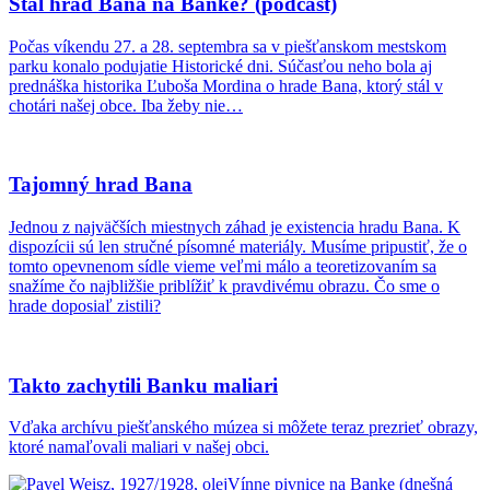
Stál hrad Bana na Banke? (podcast)
Počas víkendu 27. a 28. septembra sa v piešťanskom mestskom
parku konalo podujatie Historické dni. Súčasťou neho bola aj
prednáška historika Ľuboša Mordina o hrade Bana, ktorý stál v
chotári našej obce. Iba žeby nie…
Tajomný hrad Bana
Jednou z najväčších miestnych záhad je existencia hradu Bana. K
dispozícii sú len stručné písomné materiály. Musíme pripustiť, že o
tomto opevnenom sídle vieme veľmi málo a teoretizovaním sa
snažíme čo najbližšie priblížiť k pravdivému obrazu. Čo sme o
hrade doposiaľ zistili?
Takto zachytili Banku maliari
Vďaka archívu piešťanského múzea si môžete teraz prezrieť obrazy,
ktoré namaľovali maliari v našej obci.