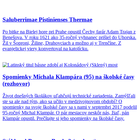
Saluberrimae Pistinienses Thermae
Po bitke na Bielej hore pri Prahe opustil Čechy farár Adam Trajan z
Benešova. V roku 1621 ako 35-ročný vyhnanec prišiel do Uhorska.
Žil v Šoproni, Žiline, Drahovciach a možno aj v Trenčíne. Z
evanjelickej viery konvertoval na katolícku.
Spomienky Michala Klampára (95) na školské časy
(rozhovor)
Život dnešných školákov uľahčujú technické zariadenia. Zamýšľali
ste sa ale nad tým, ako sa učilo v medzivojnovom období? O
spomienky na svoje školské časy sa s nami v septembri 2017 podelil
95-ročný Michal Klampár. O pár mesiacov neskôr nás, žiaľ, pán
Klampár opustil. Prečítajte si jeho spomienky na školské časy.