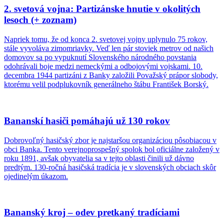
2. svetová vojna: Partizánske hnutie v okolitých
lesoch (+ zoznam)
Napriek tomu, že od konca 2. svetovej vojny uplynulo 75 rokov,
stále vyvoláva zimomriavky. Veď len pár stoviek metrov od našich
domovov sa po vypuknutí Slovenského národného povstania
odohrávali boje medzi nemeckými a odbojovými vojskami. 10.
decembra 1944 partizáni z Banky založili Považský prápor slobody,
ktorému velil podplukovník generálneho štábu František Borský.
Bananskí hasiči pomáhajú už 130 rokov
Dobrovoľný hasičský zbor je najstaršou organizáciou pôsobiacou v
obci Banka. Tento verejnoprospešný spolok bol oficiálne založený v
roku 1891, avšak obyvatelia sa v tejto oblasti činili už dávno
predtým. 130-ročná hasičská tradícia je v slovenských obciach skôr
ojedinelým úkazom.
Bananský kroj – odev pretkaný tradíciami