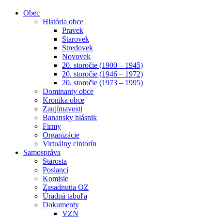
Obec
História obce
Pravek
Starovek
Stredovek
Novovek
20. storočie (1900 – 1945)
20. storočie (1946 – 1972)
20. storočie (1973 – 1995)
Dominanty obce
Kronika obce
Zaujímavosti
Banansky hlásnik
Firmy
Organizácie
Virtuálny cintorín
Samospráva
Starosta
Poslanci
Komisie
Zasadnutia OZ
Úradná tabuľa
Dokumenty
VZN