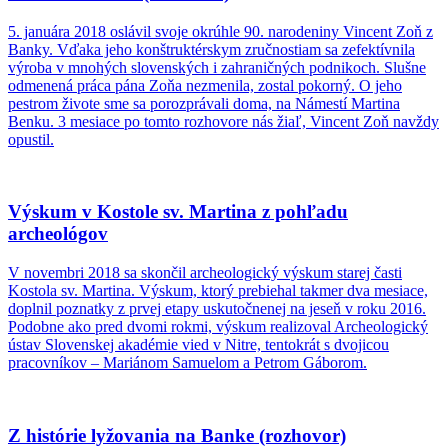
5. januára 2018 oslávil svoje okrúhle 90. narodeniny Vincent Zoň z
Banky. Vďaka jeho konštruktérskym zručnostiam sa zefektívnila
výroba v mnohých slovenských i zahraničných podnikoch. Slušne
odmenená práca pána Zoňa nezmenila, zostal pokorný. O jeho
pestrom živote sme sa porozprávali doma, na Námestí Martina
Benku. 3 mesiace po tomto rozhovore nás žiaľ, Vincent Zoň navždy
opustil.
Výskum v Kostole sv. Martina z pohľadu
archeológov
V novembri 2018 sa skončil archeologický výskum starej časti
Kostola sv. Martina. Výskum, ktorý prebiehal takmer dva mesiace,
doplnil poznatky z prvej etapy uskutočnenej na jeseň v roku 2016.
Podobne ako pred dvomi rokmi, výskum realizoval Archeologický
ústav Slovenskej akadémie vied v Nitre, tentokrát s dvojicou
pracovníkov – Mariánom Samuelom a Petrom Gáborom.
Z histórie lyžovania na Banke (rozhovor)