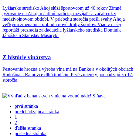
Lyžiarske stredisko Ahoj slúži športovcom už 40 rokov Zimné
lyžovanie na Ahoji má dlhú tradíciu, rozvíjať sa začalo už v
medzivojnovom období. V priebehu storočia prešli svahy Ahoja
veľkými zmenami a pribudli nové druhy športov. Viac v našej
reportáži prezradia zakladatelia lyžiarskeho strediska Dominik
Jánoška a Stanislav Masaryk.
Z histórie vinárstva
Pestovanie hrozna a výroba vína má na Banke a v okolitých obciach
Radošina a Ratnovce dlhú tradíciu. Prvé zmienky pochádzajú zo 17.
storočia.
prvá stránka
predchádzajúca stránka
1
2
ďalšia stránka
posledná stránka