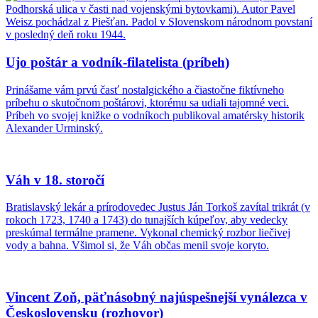
Ujo poštár a vodník-filatelista (príbeh)
Prinášame vám prvú časť nostalgického a čiastočne fiktívneho
príbehu o skutočnom poštárovi, ktorému sa udiali tajomné veci.
Príbeh vo svojej knižke o vodníkoch publikoval amatérsky historik
Alexander Urminský.
Váh v 18. storočí
Bratislavský lekár a prírodovedec Justus Ján Torkoš zavítal trikrát (v
rokoch 1723, 1740 a 1743) do tunajších kúpeľov, aby vedecky
preskúmal termálne pramene. Vykonal chemický rozbor liečivej
vody a bahna. Všimol si, že Váh občas menil svoje koryto.
Vincent Zoň, päťnásobný najúspešnejší vynálezca v
Československu (rozhovor)