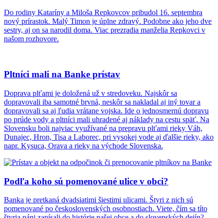
Do rodiny Kataríny a Miloša Repkovcov pribudol 16. septembra
nový prírastok. Malý Timon je úplne zdravý. Podobne ako jeho dve
sestry, aj on sa narodil doma. Viac prezradia manželia Repkovci v
našom rozhovore.
Pltníci mali na Banke prístav
Doprava plťami je doložená už v stredoveku. Najskôr sa
dopravovali iba samotné brvná, neskôr sa nakladal aj iný tovar a
dopravovali sa aj ľudia vrátane vojska. Ide o jednosmernú dopravu
po prúde vody a pltníci mali uhradené aj náklady na cestu späť. Na
Slovensku boli najviac využívané na prepravu plťami rieky Váh,
Dunajec, Hron, Tisa a Laborec, pri vysokej vode aj ďalšie rieky, ako
napr. Kysuca, Orava a rieky na východe Slovenska.
Podľa koho sú pomenované ulice v obci?
Banka je pretkaná dvadsiatimi šiestimi ulicami. Štyri z nich sú
pomenované po československých osobnostiach. Viete, čím sa títo
štyria páni zapísali do histórie našej obce a do slovenských dejín?