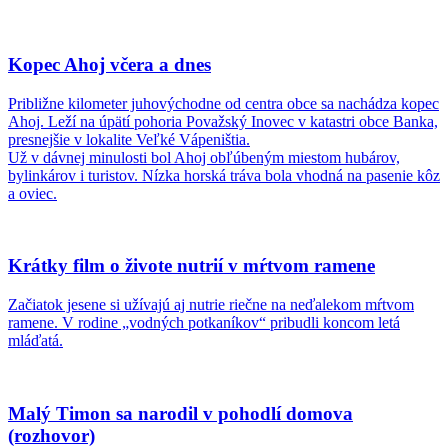
Kopec Ahoj včera a dnes
Približne kilometer juhovýchodne od centra obce sa nachádza kopec
Ahoj. Leží na úpätí pohoria Považský Inovec v katastri obce Banka,
presnejšie v lokalite Veľké Vápeništia.
Už v dávnej minulosti bol Ahoj obľúbeným miestom hubárov,
bylinkárov i turistov. Nízka horská tráva bola vhodná na pasenie kôz
a oviec.
Krátky film o živote nutrií v mŕtvom ramene
Začiatok jesene si užívajú aj nutrie riečne na neďalekom mŕtvom
ramene. V rodine „vodných potkaníkov“ pribudli koncom letá
mláďatá.
Malý Timon sa narodil v pohodlí domova
(rozhovor)