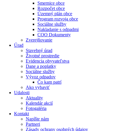
Smernice obce
Rozpočet obce
Územný plán obce
Program rozvoja obce
Sociálne služby
Nakladanie s odpadmi
COO Dokumenty
Zverejňovanie
Úrad
Stavebný úrad
Životné prostredie
Evidencia obyvateľstva
Dane a poplatky
Sociálne služby
Vývoz odpadov
Čo kam patrí
Ako vybaviť
Udalosti
Aktuality
Kalendár akcií
Fotogaléria
Kontakt
Napíšte nám
Partneri
Zásady ochrany osobných údajov