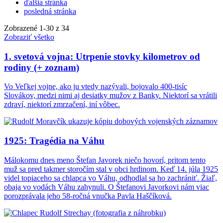
ďalšia stránka
posledná stránka
Zobrazené
1
-
30
z 34
Zobraziť všetko
1. svetová vojna: Utrpenie stovky kilometrov od
rodiny (+ zoznam)
Vo Veľkej vojne, ako ju vtedy nazývali, bojovalo 400-tisíc
Slovákov, medzi nimi aj desiatky mužov z Banky. Niektorí sa vrátili
zdraví, niektorí zmrzačení, iní vôbec.
1925: Tragédia na Váhu
Málokomu dnes meno Štefan Javorek niečo hovorí, pritom tento
muž sa pred takmer storočím stal v obci hrdinom. Keď 14. júla 1925
videl topiaceho sa chlapca vo Váhu, odhodlal sa ho zachrániť. Žiaľ,
obaja vo vodách Váhu zahynuli. O Štefanovi Javorkovi nám viac
porozprávala jeho 58-ročná vnučka Pavla Haščíková.