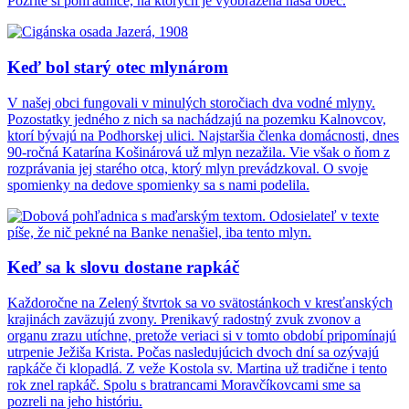
Pozrite si pohľadnice, na ktorých je vyobrazená naša obec.
Keď bol starý otec mlynárom
V našej obci fungovali v minulých storočiach dva vodné mlyny.
Pozostatky jedného z nich sa nachádzajú na pozemku Kalnovcov,
ktorí bývajú na Podhorskej ulici. Najstaršia členka domácnosti, dnes
90-ročná Katarína Košinárová už mlyn nezažila. Vie však o ňom z
rozprávania jej starého otca, ktorý mlyn prevádzkoval. O svoje
spomienky na dedove spomienky sa s nami podelila.
Keď sa k slovu dostane rapkáč
Každoročne na Zelený štvrtok sa vo svätostánkoch v kresťanských
krajinách zaväzujú zvony. Prenikavý radostný zvuk zvonov a
organu zrazu utíchne, pretože veriaci si v tomto období pripomínajú
utrpenie Ježiša Krista. Počas nasledujúcich dvoch dní sa ozývajú
rapkáče či klopadlá. Z veže Kostola sv. Martina už tradične i tento
rok znel rapkáč. Spolu s bratrancami Moravčíkovcami sme sa
pozreli na jeho históriu.