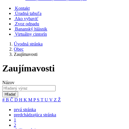
Kontakt
Úradná tabuľa
Ako vybaviť
Zvoz odpadu
Bananský hlásnik
Virtuálny cintorín
Úvodná stránka
Obec
Zaujímavosti
Zaujímavosti
Názov
Hľadať
#
B
Č
D
H
K
M
P
S
T
U
V
Z
Ž
prvá stránka
predchádzajúca stránka
1
2