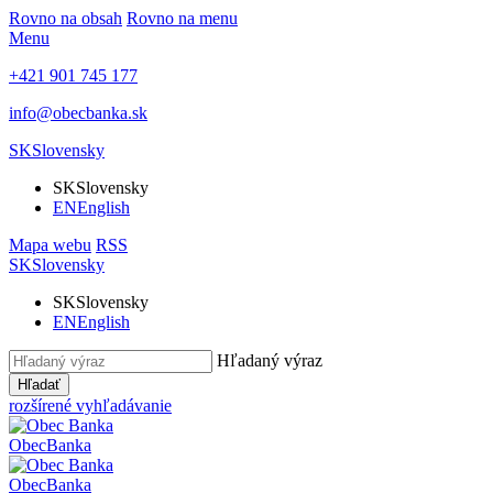
Rovno na obsah
Rovno na menu
Menu
+421 901 745 177
info@obecbanka.sk
SK
Slovensky
SK
Slovensky
EN
English
Mapa webu
RSS
SK
Slovensky
SK
Slovensky
EN
English
Hľadaný výraz
Hľadať
rozšírené vyhľadávanie
Obec
Banka
Obec
Banka