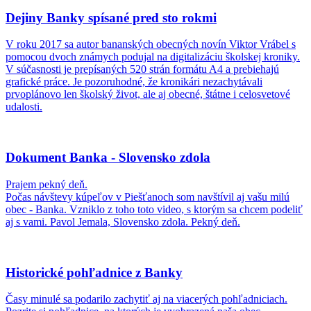
Dejiny Banky spísané pred sto rokmi
V roku 2017 sa autor bananských obecných novín Viktor Vrábel s
pomocou dvoch známych podujal na digitalizáciu školskej kroniky.
V súčasnosti je prepísaných 520 strán formátu A4 a prebiehajú
grafické práce. Je pozoruhodné, že kronikári nezachytávali
prvoplánovo len školský život, ale aj obecné, štátne i celosvetové
udalosti.
Dokument Banka - Slovensko zdola
Prajem pekný deň.
Počas návštevy kúpeľov v Piešťanoch som navštívil aj vašu milú
obec - Banka. Vzniklo z toho toto video, s ktorým sa chcem podeliť
aj s vami. Pavol Jemala, Slovensko zdola. Pekný deň.
Historické pohľadnice z Banky
Časy minulé sa podarilo zachytiť aj na viacerých pohľadniciach.