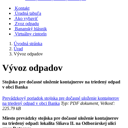
Kontakt
Úradná tabuľa
Ako vybaviť
Zvoz odpadu
Bananský hlásnik
Virtuálny cintorín
Úvodná stránka
Úrad
Vývoz odpadov
Vývoz odpadov
Stojisko pre dočasné uloženie kontajnerov na triedený odpad
v obci Banka
Prevádzkový poriadok stojiska pre dočasné uloženie kontajnerov
na triedený odpad v obci Banka
Typ: PDF dokument, Velkosť:
225.79 kB
Miesto prevádzky stojiska pre dočasné uloženie kontajnerov
na triedený odpad: lokalita Slňava II. na Odborárskej ulici