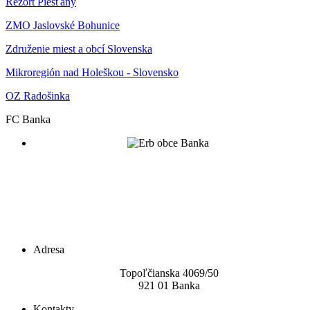
Rezort Piešťany
ZMO Jaslovské Bohunice
Združenie miest a obcí Slovenska
Mikroregión nad Holeškou - Slovensko
OZ Radošinka
FC Banka
Adresa
Topoľčianska 4069/5
0
921 01 Banka
Kontakty