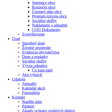
Smernice obce
Rozpočet obce
Územný plán obce
Program rozvoja obce
Sociálne služby
Nakladanie s odpadmi
COO Dokumenty
Zverejňovanie
Úrad
Stavebný úrad
Životné prostredie
Evidencia obyvateľstva
Dane a poplatky
Sociálne služby
Vývoz odpadov
Čo kam patrí
Ako vybaviť
Udalosti
Aktuality
Kalendár akcií
Fotogaléria
Kontakt
Napíšte nám
Partneri
Zásady ochrany osobných údajov