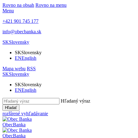
Rovno na obsah
Rovno na menu
Menu
+421 901 745 177
info@obecbanka.sk
SK
Slovensky
SK
Slovensky
EN
English
Mapa webu
RSS
SK
Slovensky
SK
Slovensky
EN
English
Hľadaný výraz
Hľadať
rozšírené vyhľadávanie
Obec
Banka
Obec
Banka