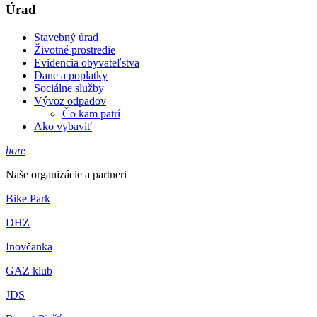
Úrad
Stavebný úrad
Životné prostredie
Evidencia obyvateľstva
Dane a poplatky
Sociálne služby
Vývoz odpadov
Čo kam patrí
Ako vybaviť
hore
Naše organizácie a partneri
Bike Park
DHZ
Inovčanka
GAZ klub
JDS