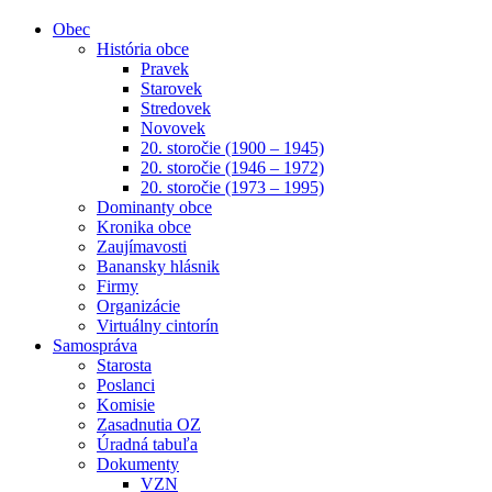
Obec
História obce
Pravek
Starovek
Stredovek
Novovek
20. storočie (1900 – 1945)
20. storočie (1946 – 1972)
20. storočie (1973 – 1995)
Dominanty obce
Kronika obce
Zaujímavosti
Banansky hlásnik
Firmy
Organizácie
Virtuálny cintorín
Samospráva
Starosta
Poslanci
Komisie
Zasadnutia OZ
Úradná tabuľa
Dokumenty
VZN