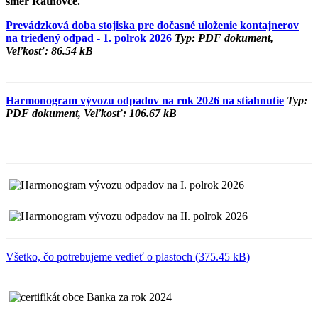
smer Ratnovce.
Prevádzková doba stojiska pre dočasné uloženie kontajnerov
na triedený odpad - 1. polrok 2026
Typ: PDF dokument,
Veľkosť: 86.54 kB
Harmonogram vývozu odpadov na rok 2026 na stiahnutie
Typ:
PDF dokument, Veľkosť: 106.67 kB
Všetko, čo potrebujeme vedieť o plastoch (375.45 kB)