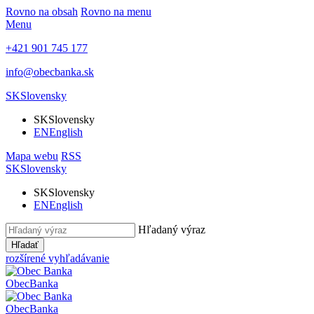
Rovno na obsah
Rovno na menu
Menu
+421 901 745 177
info@obecbanka.sk
SK
Slovensky
SK
Slovensky
EN
English
Mapa webu
RSS
SK
Slovensky
SK
Slovensky
EN
English
Hľadaný výraz
Hľadať
rozšírené vyhľadávanie
Obec
Banka
Obec
Banka