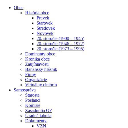
Obec
História obce
Pravek
Starovek
Stredovek
Novovek
20. storočie (1900 – 1945)
20. storočie (1946 – 1972)
20. storočie (1973 – 1995)
Dominanty obce
Kronika obce
Zaujímavosti
Banansky hlásnik
Firmy
Organizácie
Virtuálny cintorín
Samospráva
Starosta
Poslanci
Komisie
Zasadnutia OZ
Úradná tabuľa
Dokumenty
VZN