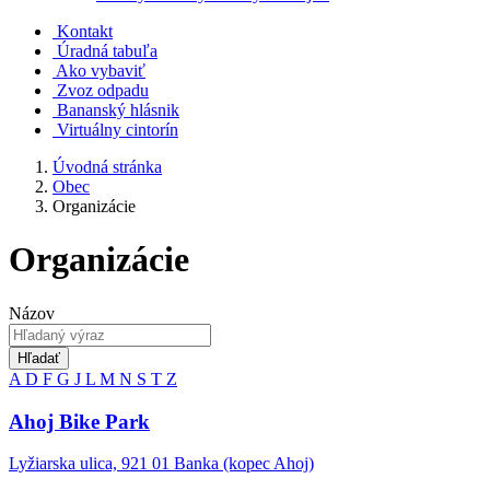
Kontakt
Úradná tabuľa
Ako vybaviť
Zvoz odpadu
Bananský hlásnik
Virtuálny cintorín
Úvodná stránka
Obec
Organizácie
Organizácie
Názov
Hľadať
A
D
F
G
J
L
M
N
S
T
Z
Ahoj Bike Park
Lyžiarska ulica, 921 01 Banka (kopec Ahoj)