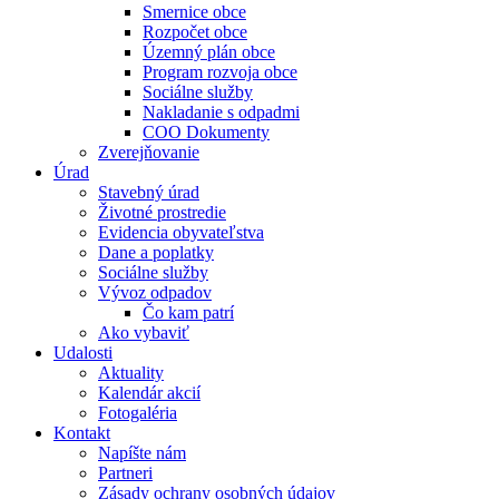
Smernice obce
Rozpočet obce
Územný plán obce
Program rozvoja obce
Sociálne služby
Nakladanie s odpadmi
COO Dokumenty
Zverejňovanie
Úrad
Stavebný úrad
Životné prostredie
Evidencia obyvateľstva
Dane a poplatky
Sociálne služby
Vývoz odpadov
Čo kam patrí
Ako vybaviť
Udalosti
Aktuality
Kalendár akcií
Fotogaléria
Kontakt
Napíšte nám
Partneri
Zásady ochrany osobných údajov