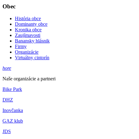
Obec
História obce
Dominanty obce
Kronika obce
Zaujímavosti
Banansky hlásnik
Firmy
Organizácie
Virtuálny cintorín
hore
Naše organizácie a partneri
Bike Park
DHZ
Inovčanka
GAZ klub
JDS