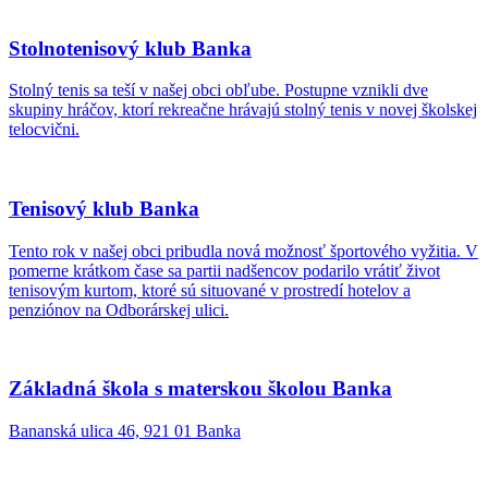
Stolnotenisový klub Banka
Stolný tenis sa teší v našej obci obľube. Postupne vznikli dve
skupiny hráčov, ktorí rekreačne hrávajú stolný tenis v novej školskej
telocvični.
Tenisový klub Banka
Tento rok v našej obci pribudla nová možnosť športového vyžitia. V
pomerne krátkom čase sa partii nadšencov podarilo vrátiť život
tenisovým kurtom, ktoré sú situované v prostredí hotelov a
penziónov na Odborárskej ulici.
Základná škola s materskou školou Banka
Bananská ulica 46, 921 01 Banka