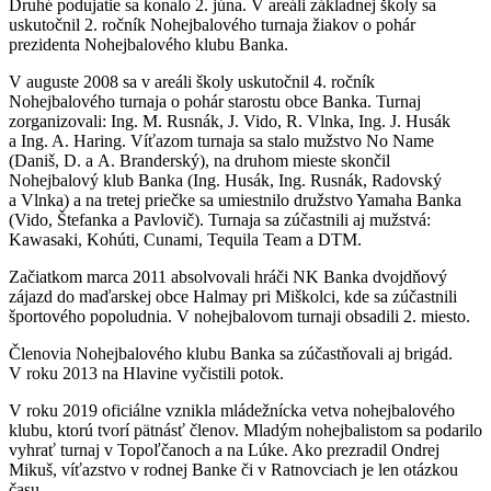
Druhé podujatie sa konalo 2. júna. V areáli základnej školy sa
uskutočnil 2. ročník Nohejbalového turnaja žiakov o pohár
prezidenta Nohejbalového klubu Banka.
V auguste 2008 sa v areáli školy uskutočnil 4. ročník
Nohejbalového turnaja o pohár starostu obce Banka. Turnaj
zorganizovali: Ing. M. Rusnák, J. Vido, R. Vlnka, Ing. J. Husák
a Ing. A. Haring. Víťazom turnaja sa stalo mužstvo No Name
(Daniš, D. a A. Branderský), na druhom mieste skončil
Nohejbalový klub Banka (Ing. Husák, Ing. Rusnák, Radovský
a Vlnka) a na tretej priečke sa umiestnilo družstvo Yamaha Banka
(Vido, Štefanka a Pavlovič). Turnaja sa zúčastnili aj mužstvá:
Kawasaki, Kohúti, Cunami, Tequila Team a DTM.
Začiatkom marca 2011 absolvovali hráči NK Banka dvojdňový
zájazd do maďarskej obce Halmay pri Miškolci, kde sa zúčastnili
športového popoludnia. V nohejbalovom turnaji obsadili 2. miesto.
Členovia Nohejbalového klubu Banka sa zúčastňovali aj brigád.
V roku 2013 na Hlavine vyčistili potok.
V roku 2019 oficiálne vznikla mládežnícka vetva nohejbalového
klubu, ktorú tvorí pätnásť členov. Mladým nohejbalistom sa podarilo
vyhrať turnaj v Topoľčanoch a na Lúke. Ako prezradil Ondrej
Mikuš, víťazstvo v rodnej Banke či v Ratnovciach je len otázkou
času.