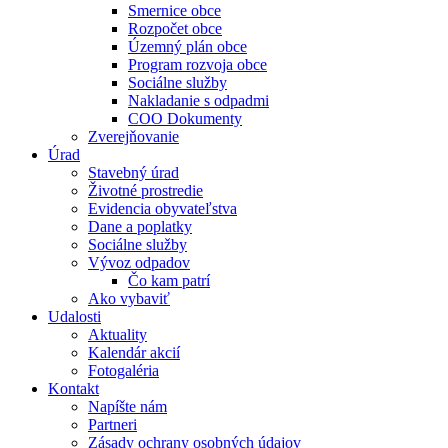
Smernice obce
Rozpočet obce
Územný plán obce
Program rozvoja obce
Sociálne služby
Nakladanie s odpadmi
COO Dokumenty
Zverejňovanie
Úrad
Stavebný úrad
Životné prostredie
Evidencia obyvateľstva
Dane a poplatky
Sociálne služby
Vývoz odpadov
Čo kam patrí
Ako vybaviť
Udalosti
Aktuality
Kalendár akcií
Fotogaléria
Kontakt
Napíšte nám
Partneri
Zásady ochrany osobných údajov