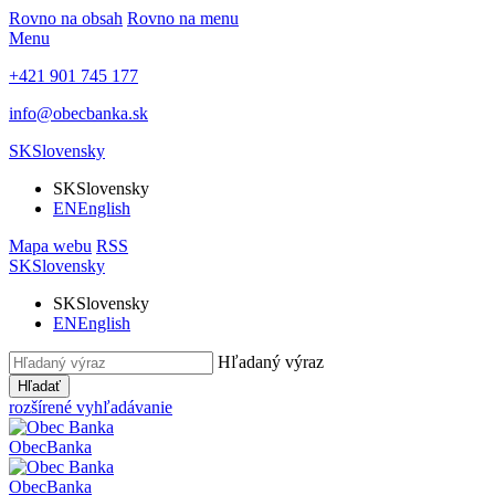
Rovno na obsah
Rovno na menu
Menu
+421 901 745 177
info@obecbanka.sk
SK
Slovensky
SK
Slovensky
EN
English
Mapa webu
RSS
SK
Slovensky
SK
Slovensky
EN
English
Hľadaný výraz
Hľadať
rozšírené vyhľadávanie
Obec
Banka
Obec
Banka