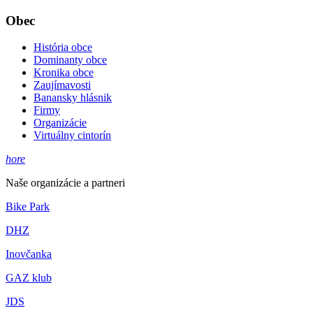
Obec
História obce
Dominanty obce
Kronika obce
Zaujímavosti
Banansky hlásnik
Firmy
Organizácie
Virtuálny cintorín
hore
Naše organizácie a partneri
Bike Park
DHZ
Inovčanka
GAZ klub
JDS