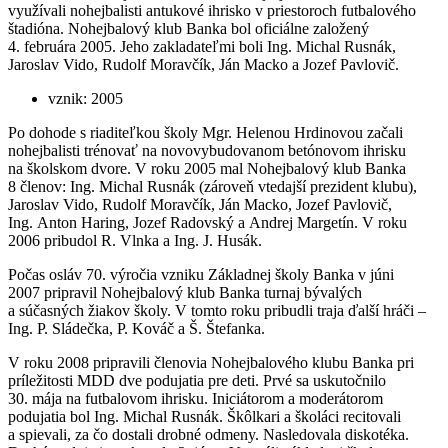
využívali nohejbalisti antukové ihrisko v priestoroch futbalového
štadióna. Nohejbalový klub Banka bol oficiálne založený
4. februára 2005. Jeho zakladateľmi boli Ing. Michal Rusnák,
Jaroslav Vido, Rudolf Moravčík, Ján Macko a Jozef Pavlovič.
vznik: 2005
Po dohode s riaditeľkou školy Mgr. Helenou Hrdinovou začali
nohejbalisti trénovať na novovybudovanom betónovom ihrisku
na školskom dvore. V roku 2005 mal Nohejbalový klub Banka
8 členov: Ing. Michal Rusnák (zároveň vtedajší prezident klubu),
Jaroslav Vido, Rudolf Moravčík, Ján Macko, Jozef Pavlovič,
Ing. Anton Haring, Jozef Radovský a Andrej Margetín. V roku
2006 pribudol R. Vlnka a Ing. J. Husák.
Počas osláv 70. výročia vzniku Základnej školy Banka v júni
2007 pripravil Nohejbalový klub Banka turnaj bývalých
a súčasných žiakov školy. V tomto roku pribudli traja ďalší hráči –
Ing. P. Sládečka, P. Kováč a Š. Štefanka.
V roku 2008 pripravili členovia Nohejbalového klubu Banka pri
príležitosti MDD dve podujatia pre deti. Prvé sa uskutočnilo
30. mája na futbalovom ihrisku. Iniciátorom a moderátorom
podujatia bol Ing. Michal Rusnák. Škôlkari a školáci recitovali
a spievali, za čo dostali drobné odmeny. Nasledovala diskotéka.