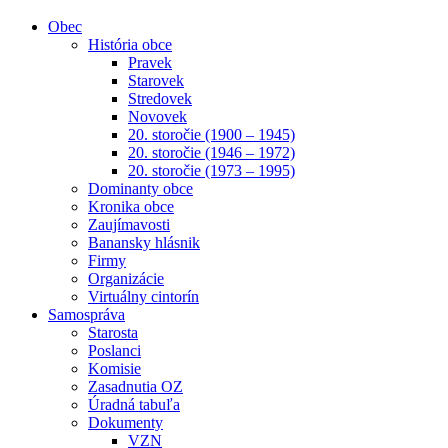
Obec
História obce
Pravek
Starovek
Stredovek
Novovek
20. storočie (1900 – 1945)
20. storočie (1946 – 1972)
20. storočie (1973 – 1995)
Dominanty obce
Kronika obce
Zaujímavosti
Banansky hlásnik
Firmy
Organizácie
Virtuálny cintorín
Samospráva
Starosta
Poslanci
Komisie
Zasadnutia OZ
Úradná tabuľa
Dokumenty
VZN