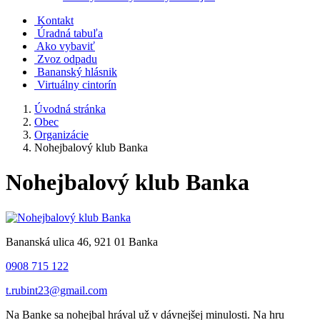
Kontakt
Úradná tabuľa
Ako vybaviť
Zvoz odpadu
Bananský hlásnik
Virtuálny cintorín
Úvodná stránka
Obec
Organizácie
Nohejbalový klub Banka
Nohejbalový klub Banka
Bananská ulica 46, 921 01 Banka
0908 715 122
t.rubint23@gmail.com
Na Banke sa nohejbal hrával už v dávnejšej minulosti. Na hru