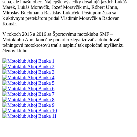
seba, ale i našu obec. Najlepšie výsledky dosahujú jazdci: Lukáš
Marek, Lukáš Moravčík, Jozef Moravčík ml., Róbert Uhrin,
Miroslav Buchman a Rastislav Lukaček. Postupom času sa
k aktívnym pretekárom pridal Vladimír Moravčík a Radovan
Komár.
V rokoch 2015 a 2016 sa Športovému motoklubu SMF –
Motoklubu Ahoj konečne podarilo zlegalizovať a dobudovať
tréningovú motokrosovú trať a naplniť tak spoločnú myšlienku
členov klubu.