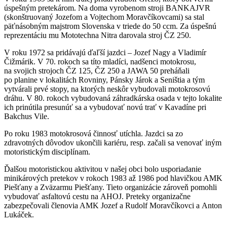
úspešným pretekárom. Na doma vyrobenom stroji BANKAJVR
(skonštruovaný Jozefom a Vojtechom Moravčíkovcami) sa stal
päťnásobným majstrom Slovenska v triede do 50 ccm. Za úspešnú
reprezentáciu mu Mototechna Nitra darovala stroj ČZ 250.
V roku 1972 sa pridávajú ďaľší jazdci – Jozef Nagy a Vladimír
Čižmárik. V 70. rokoch sa títo mladíci, nadšenci motokrosu,
na svojich strojoch ČZ 125, ČZ 250 a JAWA 50 preháňali
po planine v lokalitách Rovniny, Pánsky Járok a Seništia a tým
vytvárali prvé stopy, na ktorých neskôr vybudovali motokrosovú
dráhu. V 80. rokoch vybudovaná záhradkárska osada v tejto lokalite
ich prinútila presunúť sa a vybudovať novú trať v Kavadíne pri
Bakchus Vile.
Po roku 1983 motokrosová činnosť utíchla. Jazdci sa zo
zdravotných dôvodov ukončili kariéru, resp. začali sa venovať iným
motoristickým disciplínam.
Ďalšou motoristickou aktivitou v našej obci bolo usporiadanie
minikárových pretekov v rokoch 1983 až 1986 pod hlavičkou AMK
Piešťany a Zväzarmu Piešťany. Tieto organizácie zároveň pomohli
vybudovať asfaltovú cestu na AHOJ. Preteky organizačne
zabezpečovali členovia AMK Jozef a Rudolf Moravčíkovci a Anton
Lukáček.