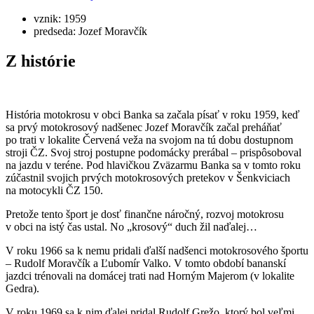
vznik: 1959
predseda: Jozef Moravčík
Z histórie
História motokrosu v obci Banka sa začala písať v roku 1959, keď
sa prvý motokrosový nadšenec Jozef Moravčík začal preháňať
po trati v lokalite Červená veža na svojom na tú dobu dostupnom
stroji ČZ. Svoj stroj postupne podomácky prerábal – prispôsoboval
na jazdu v teréne. Pod hlavičkou Zväzarmu Banka sa v tomto roku
zúčastnil svojich prvých motokrosových pretekov v Šenkviciach
na motocykli ČZ 150.
Pretože tento šport je dosť finančne náročný, rozvoj motokrosu
v obci na istý čas ustal. No „krosový“ duch žil naďalej…
V roku 1966 sa k nemu pridali ďalší nadšenci motokrosového športu
– Rudolf Moravčík a Ľubomír Valko. V tomto období bananskí
jazdci trénovali na domácej trati nad Horným Majerom (v lokalite
Gedra).
V roku 1969 sa k nim ďalej pridal Rudolf Grežo, ktorý bol veľmi