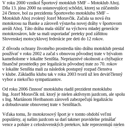
V roku 2000 vznikol Športový motoklub SMF – Motoklub Ahoj.
Dňa 13. júna 2000 na ustanovujúcej schôdzi, ktorej sa zúčastnilo
24 členov, bol za prezidenta Športoveho motoklubu SMF –
Motoklub Ahoj zvolený Jozef Moravčik. Začala sa nová éra
motokrosu na Banke a zároveň výstavba novej dráhy v športovom
areáli Ahoj. Táto dráha mala slúžiť na výchovu mladej generácie
motokrosárov, kde sa mali usporiadať preteky pod záštitou
Slovenskej motocyklovej federácie pre deti do 12 rokov.
Z dôvodu ochrany životného prostredia túto dráhu motoklub prestal
používať v roku 2002 a začal s obnovou pôvodnej trate v bývalom
kameňolome v lokalite Seništia. Nepriaznivé okolnosti a chýbajúce
finančné prostriedky pre legalizáciu pôvodnej trate zo 70. rokov
v lokalite Seništia mali za následok postupný rozpad členstva
v klube. Základňu klubu tak v roku 2003 tvoril už len deväťčlenný
vybor a niekoľko sympatizantov.
Od roku 2006 činnosť motoklubu riadil prezident motoklubu
Ing. Jozef Moravčík ml. ktorý je nielen aktívnym jazdcom, ale spolu
s Ing. Mariánom Heribanom zároveň zabezpečujú legalizáciu
a dobudovanie obnovenej trate v Seništiach.
Vďaka tomu, že motokrosový šport je v tomto období veľmi
populárny, aj našim jazdcom sa darí takmer pravidelne prinášať
vence a poháre z celoslovenských pretekov, kde reprezentujú nielen