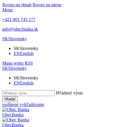
Rovno na obsah
Rovno na menu
Menu
+421 901 745 177
info@obecbanka.sk
SK
Slovensky
SK
Slovensky
EN
English
Mapa webu
RSS
SK
Slovensky
SK
Slovensky
EN
English
Hľadaný výraz
Hľadať
rozšírené vyhľadávanie
Obec
Banka
Obec
Banka