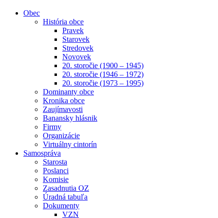
Obec
História obce
Pravek
Starovek
Stredovek
Novovek
20. storočie (1900 – 1945)
20. storočie (1946 – 1972)
20. storočie (1973 – 1995)
Dominanty obce
Kronika obce
Zaujímavosti
Banansky hlásnik
Firmy
Organizácie
Virtuálny cintorín
Samospráva
Starosta
Poslanci
Komisie
Zasadnutia OZ
Úradná tabuľa
Dokumenty
VZN