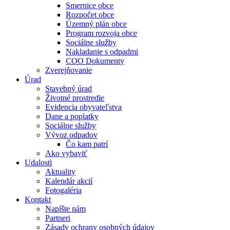
Smernice obce
Rozpočet obce
Územný plán obce
Program rozvoja obce
Sociálne služby
Nakladanie s odpadmi
COO Dokumenty
Zverejňovanie
Úrad
Stavebný úrad
Životné prostredie
Evidencia obyvateľstva
Dane a poplatky
Sociálne služby
Vývoz odpadov
Čo kam patrí
Ako vybaviť
Udalosti
Aktuality
Kalendár akcií
Fotogaléria
Kontakt
Napíšte nám
Partneri
Zásady ochrany osobných údajov