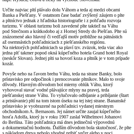
Určite najviac pltí plávalo dolu Váhom a teda aj medzi obcami
Banka a Piešťany. V ostatnom čase badať zvýšený záujem o plte
a pltníctvo jednak z hľadiska historiografie i z pohľadu rozvoja
turizmu. V oblasti turizmu boli zavedené plte taktiež na Váhu
pod Strečnom a krátkodobo aj z Hornej Stredy do Piešťan. Plte sú
znázornené ako hlavný či vedľajší motív približne na pätnástich
až osemnástich pohľadniciach z piešťanského regiónu.
Na niektorých pohľadniciach sa plaví tzv. zväzok, teda viac ako
jedna plť takmer popod okná kúpeľného hotela Grand hotel Royal
(neskôr Slovan). Jednej plti sa hovorí koza a pltník je v tom prípade
kozár.
Povyše neho na ľavom brehu Váhu, teda na strane Banky, bolo
prístavisko pre odpočinok i prenocovanie pltníkov. Malo to svoje
dôvody. Hlavným dôvodom bol mierny oblúk Váhu, ktorý
vyhovoval stavať vodné plávajúce mlyny na pravej, teda
piešťanskej strane Váhu. To vylučovalo odbíjanie a pribíjanie (štart
a pristávanie) pltí na tom istom úseku na tej istej strane. Bananské
prístavisko je vyobrazené na pohľadnici vydanej miestnym
obchodníkom A. Bernasom. Jej námet určite zaujal kúpeľného
hosťa Adolfa, ktorý ju v roku 1907 zaslal Wilhelmovi Johanovi
do Berlína. Táto pohľadnica má dnes jedinečnú výpovednú
a dokumentačnú hodnotu. Ďalším dôvodom bola skutočnosť, že plte
s nákladom dreva nebolo vhodné pribiť večer alebo v noci