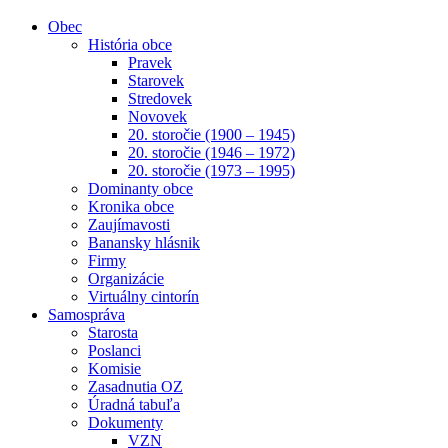
Obec
História obce
Pravek
Starovek
Stredovek
Novovek
20. storočie (1900 – 1945)
20. storočie (1946 – 1972)
20. storočie (1973 – 1995)
Dominanty obce
Kronika obce
Zaujímavosti
Banansky hlásnik
Firmy
Organizácie
Virtuálny cintorín
Samospráva
Starosta
Poslanci
Komisie
Zasadnutia OZ
Úradná tabuľa
Dokumenty
VZN