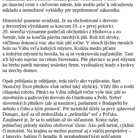
po únavnej ceste v cieľovom mieste, kde mohlo prísť k odcudzeniu
nákladu a nemožnosť vykládky pre neprítomnosť zákazníka.
Historické pramene uvádzajú, že na obchodovaní s drevom
a drevenými výrobkami sa koncom 19. a v prvej polovici
20. storočia významne podieľali obchodníci z Hlohovca a zo
Serede, kde sa končila plavba mnohých pltí. Boli ich stovky,
väčšinou dokonca viac ako tisíc pltí ročne. V oboch týchto mestách
bolo na Váhu veľa lodných mlynov. Kolízia medzi plťami
a lodnými mlynmi tu hrozila, ba aj sa vyskytovala najčastejšie. Tam
ich bývalo najviac na celom Slovensku. Plte plaviace sa pod mlynmi
ku brehu patrili miestnej tesárskej firme, vyrábajúcej hrady a krokvy
na strechy domov.
Opak pribíjania je odbíjanie, teda niečo ako vyplávanie, štart.
Skutočný život pltníkov však nebol taký idylický. Vždy išlo o tvrdú
chlapskú robotu. Pltníci na Váhu odbíjali ročne vyše tisíc pltí so
stavebným a palivovým drevom do Ostrihomu a Pešti. Nebyť
slovenských pltníkov (ale aj murárov), parlament v Budapešti by
nebolo z čoho a kým postaviť. Pre turistické účely sa prvý splavoval
Dunajec, keď sa už nedovážala a „nešmelila“ soľ z Poľska.
Zaujímavé je, že sa to udržalo až do súčasnosti. Krásy našej
jedinečnej prírody možno obdivovať rôzne. Ako peší turisti, cyklisti
či motoristi. Na krajinu sa možno pozerať aj z vtáčej perspektívy –
z lanovky, balónu či lietadla. K nezabudnuteľným pohľadom