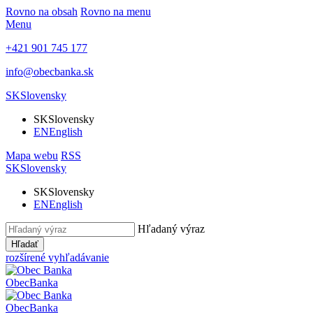
Rovno na obsah
Rovno na menu
Menu
+421 901 745 177
info@obecbanka.sk
SK
Slovensky
SK
Slovensky
EN
English
Mapa webu
RSS
SK
Slovensky
SK
Slovensky
EN
English
Hľadaný výraz
Hľadať
rozšírené vyhľadávanie
Obec
Banka
Obec
Banka