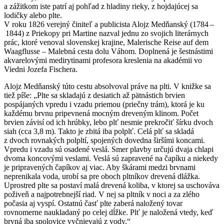
a zážitkom iste patrí aj pohľad z hladiny rieky, z hojdajúcej sa
lodičky alebo plte.
V roku 1826 verejný činiteľ a publicista Alojz Medňanský (1784 –
1844) z Priekopy pri Martine nazval jednu zo svojich literárnych
prác, ktoré venoval slovenskej krajine, Malerische Reise auf dem
Waagflusse – Malebná cesta dolu Váhom. Doplnená je šestnástimi
akvarelovými medirytinami profesora kreslenia na akadémii vo
Viedni Jozefa Fischera.
Alojz Medňanský túto cestu absolvoval práve na plti. V knižke sa
tiež píše: „Plte sa skladajú z desiatich až pätnástich brvien
pospájaných vpredu i vzadu priemou (priečny trám), ktorá je ku
každému brvnu pripevnená mocným dreveným klinom. Počet
brvien závisí od ich hrúbky, lebo plť nesmie prekročiť šírku dvoch
siah (cca 3,8 m). Takto je zbitá iba polplť. Celá plť sa skladá
z dvoch rovnakých polpltí, spojených dovedna širšími koncami.
Vpredu i vzadu sú osadené veslá. Smer plavby určujú dvaja chlapi
dvoma koncovými veslami. Veslá sú zapravené na čapíku a niekedy
je pripravených čapíkov aj viac. Aby škárami medzi brvnami
neprenikala voda, urobí sa pre oboch pltníkov drevená dlážka.
Uprostred plte sa postaví malá drevená koliba, v ktorej sa uschováva
poživeň a najpotrebnejší riad. V nej sa pltník v noci a za zlého
počasia aj vyspí. Ostatnú časť plte zaberá naložený tovar
rovnomerne naukladaný po celej dĺžke. Plť je naložená vtedy, keď
brvná iba spolovice vyčnievajú z vody.“