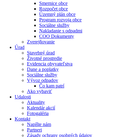
Smernice obce
Rozpočet obce
Územný plán obce
Program rozvoja obce
Sociálne služby
Nakladanie s odpadmi
COO Dokumenty
Zverejňovanie
Úrad
Stavebný úrad
Životné prostredie
Evidencia obyvateľstva
Dane a poplatky
Sociálne služby
Vývoz odpadov
Čo kam patrí
Ako vybaviť
Udalosti
Aktuality
Kalendár akcií
Fotogaléria
Kontakt
Napíšte nám
Partneri
Zásady ochrany osobných údajov