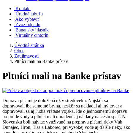
Kontakt
Úradná tabuľa
Ako vybaviť
Zvoz odpadu
Bananský hlásnik
Virtuálny cintorín
Úvodná stránka
Obec
Zaujímavosti
Pltníci mali na Banke prístav
Pltníci mali na Banke prístav
Doprava plťami je doložená už v stredoveku. Najskôr sa
dopravovali iba samotné brvná, neskôr sa nakladal aj iný tovar a
dopravovali sa aj ľudia vrátane vojska. Ide o jednosmernú dopravu
po prúde vody a pltníci mali uhradené aj náklady na cestu späť. Na
Slovensku boli najviac využívané na prepravu plťami rieky Váh,
Dunajec, Hron, Tisa a Laborec, pri vysokej vode aj ďalšie rieky, ako
napr. Kysuca, Orava a rieky na východe Slovenska.