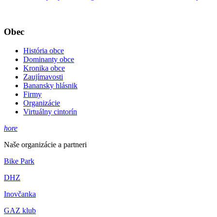
Obec
História obce
Dominanty obce
Kronika obce
Zaujímavosti
Banansky hlásnik
Firmy
Organizácie
Virtuálny cintorín
hore
Naše organizácie a partneri
Bike Park
DHZ
Inovčanka
GAZ klub