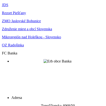
JDS
Rezort Piešťany
ZMO Jaslovské Bohunice
Združenie miest a obcí Slovenska
Mikroregión nad Holeškou - Slovensko
OZ Radošinka
FC Banka
Adresa
Topoľčianska 4069/5
0