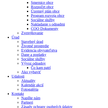
Smernice obce
Rozpočet obce
Územný plán obce
Program rozvoja obce
Sociálne služby
Nakladanie s odpadmi
COO Dokumenty
Zverejňovanie
Úrad
Stavebný úrad
Životné prostredie
Evidencia obyvateľstva
Dane a poplatky
Sociálne služby
Vývoz odpadov
Čo kam patrí
Ako vybaviť
Udalosti
Aktuality
Kalendár akcií
Fotogaléria
Kontakt
Napíšte nám
Partneri
Zásady ochrany osobných údajov