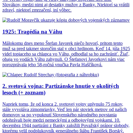
Slovákov, medzi nimi aj desiatky mužov z Banky. Niektorí sa vrátili
zdraví, niektorí zmrzačení, iní vôbec.
1925: Tragédia na Váhu
Málokomu dnes meno Štefan Javorek niečo hovorí, pritom tento
muž sa pred takmer storočím stal v obci hrdinom. Keď 14. júla 1925
videl topiaceho sa chlapca vo Váhu, odhodlal sa ho zachrániť. Žiaľ,
obaja vo vodách Váhu zahynuli. O Štefanovi Javorkovi nám viac
porozprávala jeho 58-ročná vnučka Pavla Haščíková.
2. svetová vojna: Partizánske hnutie v okolitých
lesoch (+ zoznam)
Napriek tomu, že od konca 2. svetovej vojny uplynulo 75 rokov,
stále vyvoláva zimomriavky. Veď len pár stoviek metrov od našich
domovov sa po vypuknutí Slovenského národného povstania
odohrávali boje medzi nemeckými a odbojovými vojskami. 10.
decembra 1944 partizáni z Banky založili Považský prápor slobody,
ktorému velil podplukovník generálneho štábu František Borský.