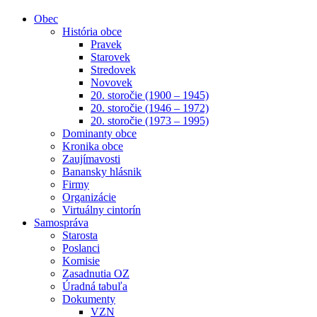
Obec
História obce
Pravek
Starovek
Stredovek
Novovek
20. storočie (1900 – 1945)
20. storočie (1946 – 1972)
20. storočie (1973 – 1995)
Dominanty obce
Kronika obce
Zaujímavosti
Banansky hlásnik
Firmy
Organizácie
Virtuálny cintorín
Samospráva
Starosta
Poslanci
Komisie
Zasadnutia OZ
Úradná tabuľa
Dokumenty
VZN