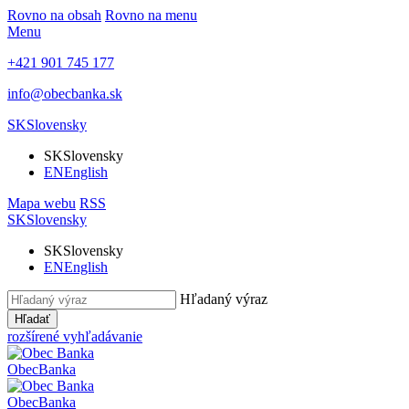
Rovno na obsah
Rovno na menu
Menu
+421 901 745 177
info@obecbanka.sk
SK
Slovensky
SK
Slovensky
EN
English
Mapa webu
RSS
SK
Slovensky
SK
Slovensky
EN
English
Hľadaný výraz
Hľadať
rozšírené vyhľadávanie
Obec
Banka
Obec
Banka