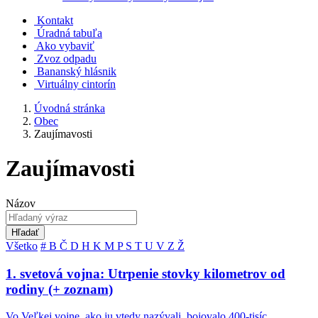
Kontakt
Úradná tabuľa
Ako vybaviť
Zvoz odpadu
Bananský hlásnik
Virtuálny cintorín
Úvodná stránka
Obec
Zaujímavosti
Zaujímavosti
Názov
Hľadať
Všetko
#
B
Č
D
H
K
M
P
S
T
U
V
Z
Ž
1. svetová vojna: Utrpenie stovky kilometrov od
rodiny (+ zoznam)
Vo Veľkej vojne, ako ju vtedy nazývali, bojovalo 400-tisíc