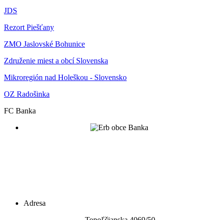
JDS
Rezort Piešťany
ZMO Jaslovské Bohunice
Združenie miest a obcí Slovenska
Mikroregión nad Holeškou - Slovensko
OZ Radošinka
FC Banka
Adresa
Topoľčianska 4069/5
0