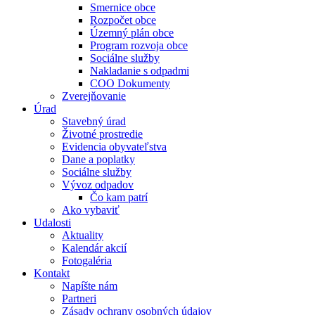
Smernice obce
Rozpočet obce
Územný plán obce
Program rozvoja obce
Sociálne služby
Nakladanie s odpadmi
COO Dokumenty
Zverejňovanie
Úrad
Stavebný úrad
Životné prostredie
Evidencia obyvateľstva
Dane a poplatky
Sociálne služby
Vývoz odpadov
Čo kam patrí
Ako vybaviť
Udalosti
Aktuality
Kalendár akcií
Fotogaléria
Kontakt
Napíšte nám
Partneri
Zásady ochrany osobných údajov