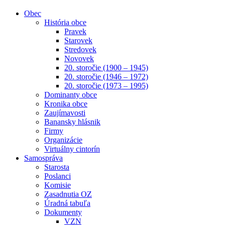
Obec
História obce
Pravek
Starovek
Stredovek
Novovek
20. storočie (1900 – 1945)
20. storočie (1946 – 1972)
20. storočie (1973 – 1995)
Dominanty obce
Kronika obce
Zaujímavosti
Banansky hlásnik
Firmy
Organizácie
Virtuálny cintorín
Samospráva
Starosta
Poslanci
Komisie
Zasadnutia OZ
Úradná tabuľa
Dokumenty
VZN