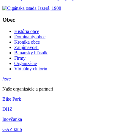
Obec
História obce
Dominanty obce
Kronika obce
Zaujímavosti
Banansky hlásnik
Firmy
Organizácie
Virtuálny cintorín
hore
Naše organizácie a partneri
Bike Park
DHZ
Inovčanka
GAZ klub