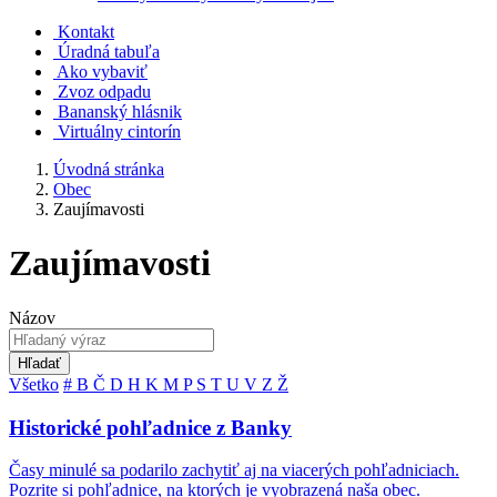
Kontakt
Úradná tabuľa
Ako vybaviť
Zvoz odpadu
Bananský hlásnik
Virtuálny cintorín
Úvodná stránka
Obec
Zaujímavosti
Zaujímavosti
Názov
Hľadať
Všetko
#
B
Č
D
H
K
M
P
S
T
U
V
Z
Ž
Historické pohľadnice z Banky
Časy minulé sa podarilo zachytiť aj na viacerých pohľadniciach.
Pozrite si pohľadnice, na ktorých je vyobrazená naša obec.