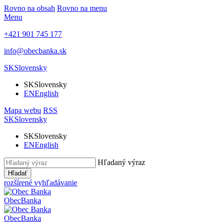
Rovno na obsah
Rovno na menu
Menu
+421 901 745 177
info@obecbanka.sk
SK
Slovensky
SK
Slovensky
EN
English
Mapa webu
RSS
SK
Slovensky
SK
Slovensky
EN
English
Hľadaný výraz
Hľadať
rozšírené vyhľadávanie
Obec
Banka
Obec
Banka