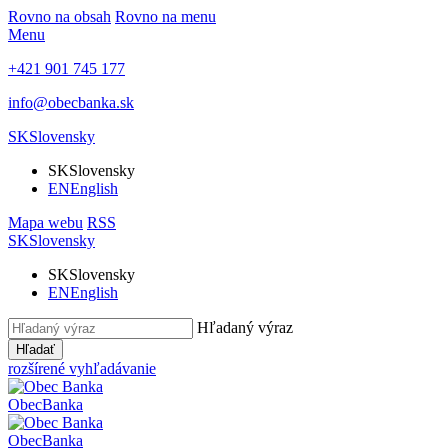
Rovno na obsah
Rovno na menu
Menu
+421 901 745 177
info@obecbanka.sk
SK
Slovensky
SK
Slovensky
EN
English
Mapa webu
RSS
SK
Slovensky
SK
Slovensky
EN
English
Hľadaný výraz
Hľadať
rozšírené vyhľadávanie
Obec
Banka
Obec
Banka