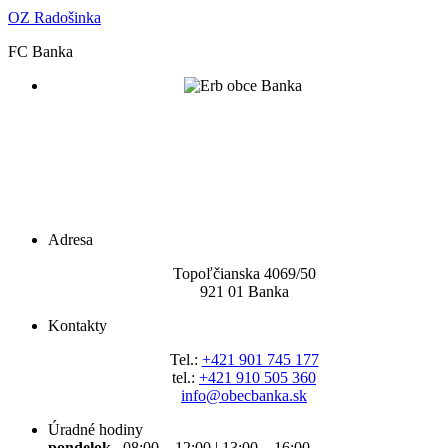
OZ Radošinka
FC Banka
Adresa
Topoľčianska 4069/5
0
921 01 Banka
Kontakty
Tel.:
+421 901 745 177
tel.:
+421 910 505 360
info@obecbanka.sk
Úradné hodiny
pondelok
08:00 – 12:00 | 13:00 – 16:00