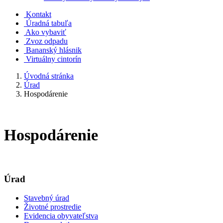
Kontakt
Úradná tabuľa
Ako vybaviť
Zvoz odpadu
Bananský hlásnik
Virtuálny cintorín
Úvodná stránka
Úrad
Hospodárenie
Hospodárenie
Úrad
Stavebný úrad
Životné prostredie
Evidencia obyvateľstva