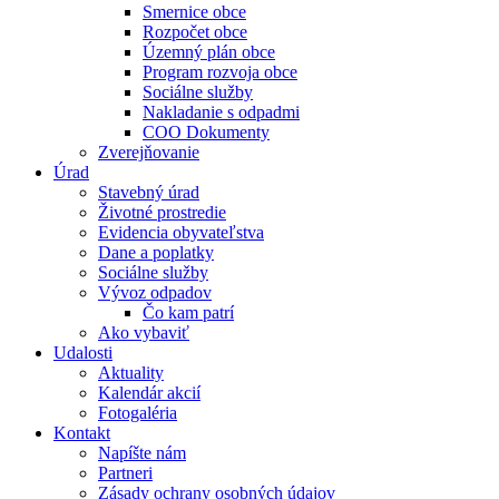
Smernice obce
Rozpočet obce
Územný plán obce
Program rozvoja obce
Sociálne služby
Nakladanie s odpadmi
COO Dokumenty
Zverejňovanie
Úrad
Stavebný úrad
Životné prostredie
Evidencia obyvateľstva
Dane a poplatky
Sociálne služby
Vývoz odpadov
Čo kam patrí
Ako vybaviť
Udalosti
Aktuality
Kalendár akcií
Fotogaléria
Kontakt
Napíšte nám
Partneri
Zásady ochrany osobných údajov