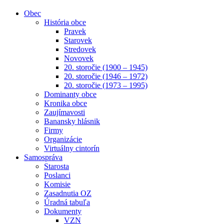
Obec
História obce
Pravek
Starovek
Stredovek
Novovek
20. storočie (1900 – 1945)
20. storočie (1946 – 1972)
20. storočie (1973 – 1995)
Dominanty obce
Kronika obce
Zaujímavosti
Banansky hlásnik
Firmy
Organizácie
Virtuálny cintorín
Samospráva
Starosta
Poslanci
Komisie
Zasadnutia OZ
Úradná tabuľa
Dokumenty
VZN