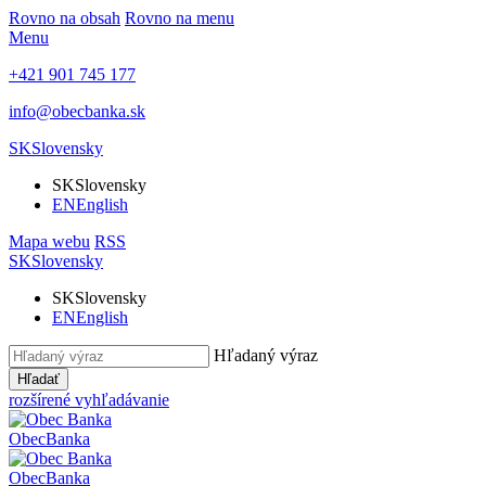
Rovno na obsah
Rovno na menu
Menu
+421 901 745 177
info@obecbanka.sk
SK
Slovensky
SK
Slovensky
EN
English
Mapa webu
RSS
SK
Slovensky
SK
Slovensky
EN
English
Hľadaný výraz
Hľadať
rozšírené vyhľadávanie
Obec
Banka
Obec
Banka