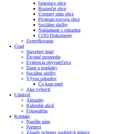
Smernice obce
Rozpočet obce
Územný plán obce
Program rozvoja obce
Sociálne služby
Nakladanie s odpadmi
COO Dokumenty
Zverejňovanie
Úrad
Stavebný úrad
Životné prostredie
Evidencia obyvateľstva
Dane a poplatky
Sociálne služby
Vývoz odpadov
Čo kam patrí
Ako vybaviť
Udalosti
Aktuality
Kalendár akcií
Fotogaléria
Kontakt
Napíšte nám
Partneri
Zásady ochrany osobných údajov