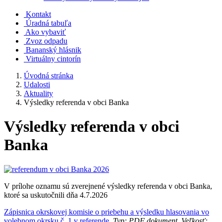
Kontakt
Úradná tabuľa
Ako vybaviť
Zvoz odpadu
Bananský hlásnik
Virtuálny cintorín
Úvodná stránka
Udalosti
Aktuality
Výsledky referenda v obci Banka
Výsledky referenda v obci
Banka
V prílohe oznamu sú zverejnené výsledky referenda v obci Banka,
ktoré sa uskutočnili dňa 4.7.2026
Zápisnica okrskovej komisie o priebehu a výsledku hlasovania vo
volebnom okrsku č. 1 v referende.
Typ: PDF dokument, Veľkosť: