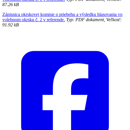
87.26 kB
Zápisnica okrskovej komisie o priebehu a výsledku hlasovania vo
volebnom okrsku č. 2 v referende.
Typ: PDF dokument, Veľkosť:
91.92 kB