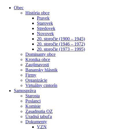
Obec
História obce
Pravek
Starovek
Stredovek
Novovek
20. storočie (1900 – 1945)
20. storočie (1946 – 1972)
20. storočie (1973 – 1995)
Dominanty obce
Kronika obce
Zaujímavosti
Banansky hlásnik
Firmy
Organizácie
Virtuálny cintorín
Samospráva
Starosta
Poslanci
Komisie
Zasadnutia OZ
Úradná tabuľa
Dokumenty
VZN