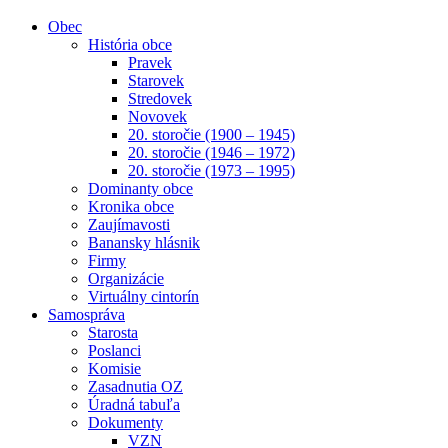
Obec
História obce
Pravek
Starovek
Stredovek
Novovek
20. storočie (1900 – 1945)
20. storočie (1946 – 1972)
20. storočie (1973 – 1995)
Dominanty obce
Kronika obce
Zaujímavosti
Banansky hlásnik
Firmy
Organizácie
Virtuálny cintorín
Samospráva
Starosta
Poslanci
Komisie
Zasadnutia OZ
Úradná tabuľa
Dokumenty
VZN