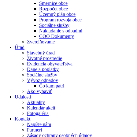
Smernice obce
Rozpočet obce
Územný plán obce
Program rozvoja obce
Sociálne služby
Nakladanie s odpadmi
COO Dokumenty
Zverejňovanie
Úrad
Stavebný úrad
Životné prostredie
Evidencia obyvateľstva
Dane a poplatky
Sociálne služby
Vývoz odpadov
Čo kam patrí
Ako vybaviť
Udalosti
Aktuality
Kalendár akcií
Fotogaléria
Kontakt
Napíšte nám
Partneri
Zásady ochrany osobných údajov