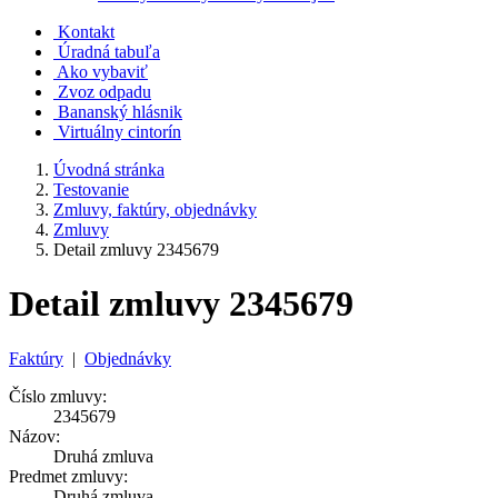
Kontakt
Úradná tabuľa
Ako vybaviť
Zvoz odpadu
Bananský hlásnik
Virtuálny cintorín
Úvodná stránka
Testovanie
Zmluvy, faktúry, objednávky
Zmluvy
Detail zmluvy 2345679
Detail zmluvy 2345679
Faktúry
|
Objednávky
Číslo zmluvy:
2345679
Názov:
Druhá zmluva
Predmet zmluvy:
Druhá zmluva