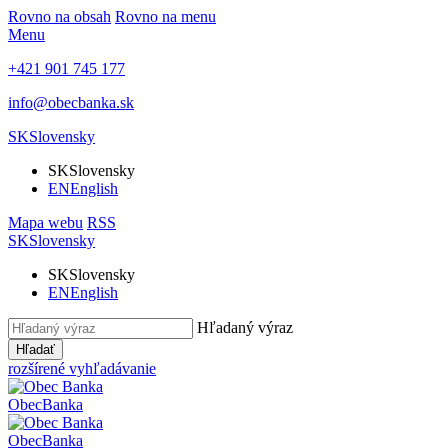
Rovno na obsah
Rovno na menu
Menu
+421 901 745 177
info@obecbanka.sk
SK
Slovensky
SK
Slovensky
EN
English
Mapa webu
RSS
SK
Slovensky
SK
Slovensky
EN
English
Hľadaný výraz
Hľadať
rozšírené vyhľadávanie
Obec
Banka
Obec
Banka