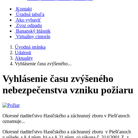
Kontakt
Úradná tabuľa
Ako vybaviť
Zvoz odpadu
Bananský hlásnik
Virtuálny cintorín
Úvodná stránka
Udalosti
Aktuality
Vyhlásenie času zvýšeného...
Vyhlásenie času zvýšeného
nebezpečenstva vzniku požiaru
Okresné riaditeľstvo Hasičského a záchranný zboru v Piešťanoch
oznamuje...
Okresné riaditeľstvo Hasičského a záchranný zboru v Piešťanoch
v súlade s § 4 písm. b) a s § 21 písm. o) zákona č. 314/2001 Z. z.