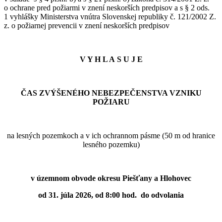
o ochrane pred požiarmi v znení neskorších predpisov a s § 2 ods.
1 vyhlášky Ministerstva vnútra Slovenskej republiky č. 121/2002 Z.
z. o požiarnej prevencii v znení neskorších predpisov
V Y H L A S U J E
ČAS ZVÝŠENÉHO NEBEZPEČENSTVA VZNIKU
POŽIARU
na lesných pozemkoch a v ich ochrannom pásme (50 m od hranice
lesného pozemku)
v územnom obvode okresu Piešťany a Hlohovec
od 31. júla 2026, od 8:00 hod. do odvolania