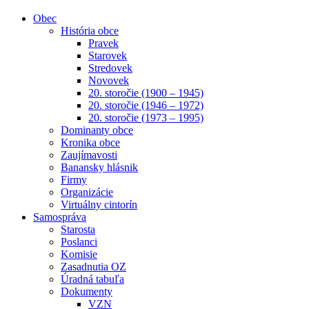
Obec
História obce
Pravek
Starovek
Stredovek
Novovek
20. storočie (1900 – 1945)
20. storočie (1946 – 1972)
20. storočie (1973 – 1995)
Dominanty obce
Kronika obce
Zaujímavosti
Banansky hlásnik
Firmy
Organizácie
Virtuálny cintorín
Samospráva
Starosta
Poslanci
Komisie
Zasadnutia OZ
Úradná tabuľa
Dokumenty
VZN