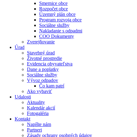
Smernice obce
Rozpočet obce
Územný plán obce
Program rozvoja obce
Sociálne služby
Nakladanie s odpadmi
COO Dokumenty
Zverejňovanie
Úrad
Stavebný úrad
Životné prostredie
Evidencia obyvateľstva
Dane a poplatky
Sociálne služby
Vývoz odpadov
Čo kam patrí
Ako vybaviť
Udalosti
Aktuality
Kalendár akcií
Fotogaléria
Kontakt
Napíšte nám
Partneri
Zásady ochrany osobných údajov