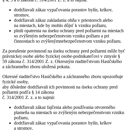
dodržiavali zákaz vypaľovania porastov bylín, kríkov,
stromov,
dodržiavali zákaz zakladania ohňa v priestoroch alebo
na miestach, kde by mohlo dôjsť k vzniku požiaru,
plnili opatrenia na úseku ochrany pred požiarmi na miestach
so zvýšeným nebezpečenstvom vzniku požiaru a pri
činnostiach so zvýšenýmnebezpečenstvom vzniku požiaru.
Za porušenie povinností na úseku ochrany pred požiarmi môže byť
právnickej osobe alebo fyzickej osobe-podnikateľovi v zmysle §
59 zákona č. 314/2001 Z. z. Okresným riaditeľstvom Hasičského
a záchranného zboru uložená pokuta.
Okresné riaditeľstvo Hasičského a záchranného zboru upozorňuje
fyzické osoby,
aby dôsledne dodržiavali ich povinnosti na úseku ochrany pred
požiarmi podľa § 14 zákona
č. 314/2001 Z. z. a to najmä:
dodržiavali zákaz fajčenia alebo používania otvoreného
plameňa na miestach so zvýšeným nebezpečenstvom vzniku
požiaru,
dodržiavali zákaz vypaľovania porastov bylín, kríkov
a stromov,