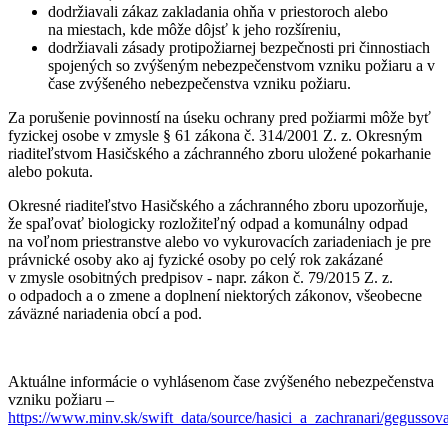
dodržiavali zákaz zakladania ohňa v priestoroch alebo
na miestach, kde môže dôjsť k jeho rozšíreniu,
dodržiavali zásady protipožiarnej bezpečnosti pri činnostiach
spojených so zvýšeným nebezpečenstvom vzniku požiaru a v
čase zvýšeného nebezpečenstva vzniku požiaru.
Za porušenie povinností na úseku ochrany pred požiarmi môže byť
fyzickej osobe v zmysle § 61 zákona č. 314/2001 Z. z. Okresným
riaditeľstvom Hasičského a záchranného zboru uložené pokarhanie
alebo pokuta.
Okresné riaditeľstvo Hasičského a záchranného zboru upozorňuje,
že spaľovať biologicky rozložiteľný odpad a komunálny odpad
na voľnom priestranstve alebo vo vykurovacích zariadeniach je pre
právnické osoby ako aj fyzické osoby po celý rok zakázané
v zmysle osobitných predpisov - napr. zákon č. 79/2015 Z. z.
o odpadoch a o zmene a doplnení niektorých zákonov, všeobecne
záväzné nariadenia obcí a pod.
Aktuálne informácie o vyhlásenom čase zvýšeného nebezpečenstva
vzniku požiaru –
https://www.minv.sk/swift_data/source/hasici_a_zachranari/geguss