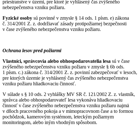
priestranstve v území, pre ktoré je vyhlásený čas zvýšeného
nebezpečenstva vzniku požiaru.
Fyzické osoby
sú povinné v zmysle § 14 ods. 1 písm. e) zákona
č. 314/2001 Z. z. dodržiavať zásady protipožiarnej bezpečnosti
v čase zvýšeného nebezpečenstva vzniku požiaru.
Ochrana lesov pred požiarmi
Vlastníci, správcovia alebo obhospodarovatelia lesa
sú v čase
zvýšeného nebezpečenstva vzniku požiaru v zmysle § 6b ods.
1 písm. c.) zákona č. 314/2001 Z. z. povinní zabezpečovať v lesoch,
pre ktorých územie je vyhlásený čas zvýšeného nebezpečenstva
vzniku požiaru hliadkovaciu činnosť.
V súlade s § 10 ods. 2 vyhlášky MV SR č. 121/2002 Z. z. vlastník,
správca alebo obhospodarovateľ lesa vykonáva hliadkovaciu
činnosť v čase zvýšeného nebezpečenstva vzniku požiaru najmä
v dňoch pracovného pokoja a v mimopracovnom čase a to formou
pochôdzok, kamerovým systémom, leteckým požiarnym
monitoringom, alebo iným vhodným spôsobom.