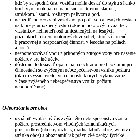
kde by sa spodná časť vozidla mohla dostať do styku s ľahko
horľavými materiálmi, napr. suchou trávou, slamou,
strniskom, listami, rozliatym palivom a pod.,
nejazdiť motorovými vozidlami po poľných a lesných cestách
na ktoré je umožnený vstup (okrem motorových vozidiel,
vlastníkov nehnuteľností umiestnených na lesných
pozemkoch, okrem motorových vozidiel, ktoré sú určené
k pracovnej a hospodárskej činnosti v lesocha na poliach
a pod.),
nespotrebovávať vodu z prírodných zdrojov vody pre hasenie
požiarov pre iné účely,
dôsledne dodržiavať opatrenia na ochranu pred požiarmi pri
činnostiach so zvýšeným nebezpečenstvom vzniku požiaru
(okrem vyššie uvedených činností, ktorých vykonávanie
v čase zvýšeného nebezpečenstva vzniku požiaru
neodporúčame).
Odporúčanie pre obce
oznámiť vyhlásený čas zvýšeného nebezpečenstva vzniku
požiaru prostredníctvom vhodných komunikačných
prostriedkov (obecný rozhlas, úradná tabuľa obce, webová
stránka obce) a oboznámiť tak právnické osoby, fyzické