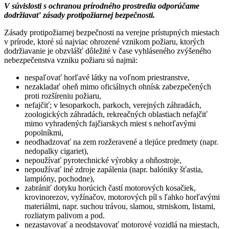
V súvislosti s ochranou prírodného prostredia odporúčame
dodržiavať zásady protipožiarnej bezpečnosti.
Zásady protipožiarnej bezpečnosti na verejne prístupných miestach
v prírode, ktoré sú najviac ohrozené vznikom požiaru, ktorých
dodržiavanie je obzvlášť dôležité v čase vyhláseného zvýšeného
nebezpečenstva vzniku požiaru sú najmä:
nespaľovať horľavé látky na voľnom priestranstve,
nezakladať oheň mimo oficiálnych ohnísk zabezpečených
proti rozšíreniu požiaru,
nefajčiť; v lesoparkoch, parkoch, verejných záhradách,
zoologických záhradách, rekreačných oblastiach nefajčiť
mimo vyhradených fajčiarskych miest s nehorľavými
popolníkmi,
neodhadzovať na zem rozžeravené a tlejúce predmety (napr.
nedopalky cigariet),
nepoužívať pyrotechnické výrobky a ohňostroje,
nepoužívať iné zdroje zapálenia (napr. balóniky šťastia,
lampióny, pochodne),
zabrániť dotyku horúcich častí motorových kosačiek,
krovinorezov, vyžínačov, motorových píl s ľahko horľavými
materiálmi, napr. suchou trávou, slamou, strniskom, listami,
rozliatym palivom a pod.
nezastavovať a neodstavovať motorové vozidlá na miestach,