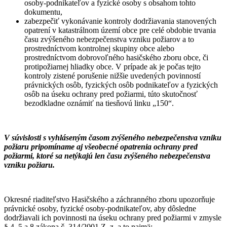
osoby-podnikateľov a fyzické osoby s obsahom tohto
dokumentu,
zabezpečiť vykonávanie kontroly dodržiavania stanovených
opatrení v katastrálnom území obce pre celé obdobie trvania
času zvýšeného nebezpečenstva vzniku požiarov a to
prostredníctvom kontrolnej skupiny obce alebo
prostredníctvom dobrovoľného hasičského zboru obce, či
protipožiarnej hliadky obce. V prípade ak je počas tejto
kontroly zistené porušenie nižšie uvedených povinností
právnických osôb, fyzických osôb podnikateľov a fyzických
osôb na úseku ochrany pred požiarmi, túto skutočnosť
bezodkladne oznámiť na tiesňovú linku „150“.
V súvislosti s vyhláseným časom zvýšeného nebezpečenstva vzniku
požiaru pripomíname aj všeobecné opatrenia ochrany pred
požiarmi, ktoré sa netýkajú len času zvýšeného nebezpečenstva
vzniku požiaru.
Okresné riaditeľstvo Hasičského a záchranného zboru upozorňuje
právnické osoby, fyzické osoby-podnikateľov, aby dôsledne
dodržiavali ich povinnosti na úseku ochrany pred požiarmi v zmysle
§ 4, 5 a 8 zákona č. 314/2001 Z. z. a to najmä: