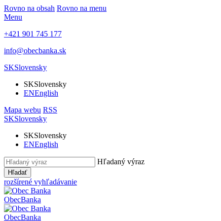
Rovno na obsah
Rovno na menu
Menu
+421 901 745 177
info@obecbanka.sk
SK
Slovensky
SK
Slovensky
EN
English
Mapa webu
RSS
SK
Slovensky
SK
Slovensky
EN
English
Hľadaný výraz
Hľadať
rozšírené vyhľadávanie
Obec
Banka
Obec
Banka