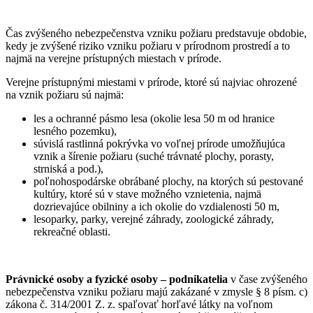
Čas zvýšeného nebezpečenstva vzniku požiaru predstavuje obdobie,
kedy je zvýšené riziko vzniku požiaru v prírodnom prostredí a to
najmä na verejne prístupných miestach v prírode.
Verejne prístupnými miestami v prírode, ktoré sú najviac ohrozené
na vznik požiaru sú najmä:
les a ochranné pásmo lesa (okolie lesa 50 m od hranice
lesného pozemku),
súvislá rastlinná pokrývka vo voľnej prírode umožňujúca
vznik a šírenie požiaru (suché trávnaté plochy, porasty,
strniská a pod.),
poľnohospodárske obrábané plochy, na ktorých sú pestované
kultúry, ktoré sú v stave možného vznietenia, najmä
dozrievajúce obilniny a ich okolie do vzdialenosti 50 m,
lesoparky, parky, verejné záhrady, zoologické záhrady,
rekreačné oblasti.
Právnické osoby a fyzické osoby – podnikatelia
v čase zvýšeného
nebezpečenstva vzniku požiaru majú zakázané v zmysle § 8 písm. c)
zákona č. 314/2001 Z. z. spaľovať horľavé látky na voľnom