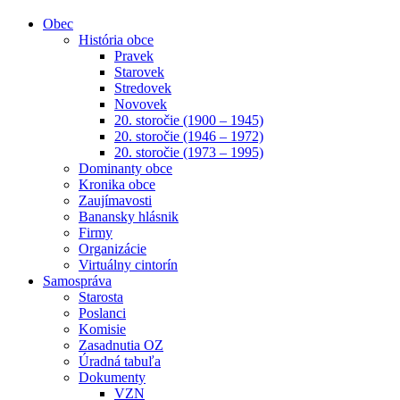
Obec
História obce
Pravek
Starovek
Stredovek
Novovek
20. storočie (1900 – 1945)
20. storočie (1946 – 1972)
20. storočie (1973 – 1995)
Dominanty obce
Kronika obce
Zaujímavosti
Banansky hlásnik
Firmy
Organizácie
Virtuálny cintorín
Samospráva
Starosta
Poslanci
Komisie
Zasadnutia OZ
Úradná tabuľa
Dokumenty
VZN