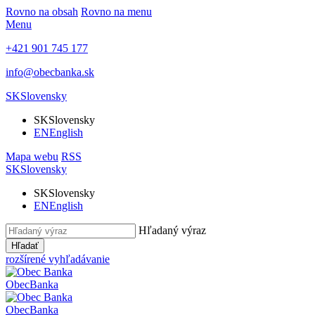
Rovno na obsah
Rovno na menu
Menu
+421 901 745 177
info@obecbanka.sk
SK
Slovensky
SK
Slovensky
EN
English
Mapa webu
RSS
SK
Slovensky
SK
Slovensky
EN
English
Hľadaný výraz
Hľadať
rozšírené vyhľadávanie
Obec
Banka
Obec
Banka