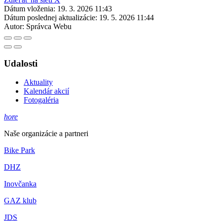
Dátum vloženia:
19. 3. 2026 11:43
Dátum poslednej aktualizácie:
19. 5. 2026 11:44
Autor:
Správca Webu
Udalosti
Aktuality
Kalendár akcií
Fotogaléria
hore
Naše organizácie a partneri
Bike Park
DHZ
Inovčanka
GAZ klub
JDS