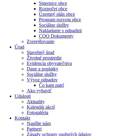
Smernice obce
Rozpočet obce
Územný plán obce
Program rozvoja obce
Sociálne služby
Nakladanie s odpadmi
COO Dokumenty
Zverejňovanie
Úrad
Stavebný úrad
Životné prostredie
Evidencia obyvateľstva
Dane a poplatky
Sociálne služby
Vývoz odpadov
Čo kam patrí
Ako vybaviť
Udalosti
Aktuality
Kalendár akcií
Fotogaléria
Kontakt
Napíšte nám
Partneri
Zásady ochrany osobných údajov