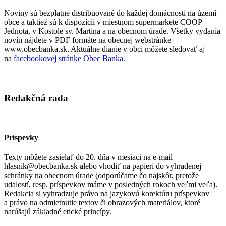
Noviny sú bezplatne distribuované do každej domácnosti na území
obce a taktiež sú k dispozícii v miestnom supermarkete COOP
Jednota, v Kostole sv. Martina a na obecnom úrade. Všetky vydania
novín nájdete v PDF formáte na obecnej webstránke
www.obecbanka.sk. Aktuálne dianie v obci môžete sledovať aj
na
facebookovej stránke Obec Banka.
Redakčná rada
Príspevky
Texty môžete zasielať do 20. dňa v mesiaci na e-mail
hlasnik@obecbanka.sk alebo vhodiť na papieri do vyhradenej
schránky na obecnom úrade (odporúčame čo najskôr, pretože
udalostí, resp. príspevkov máme v posledných rokoch veľmi veľa).
Redakcia si vyhradzuje právo na jazykovú korektúru príspevkov
a právo na odmietnutie textov či obrazových materiálov, ktoré
narúšajú základné etické princípy.