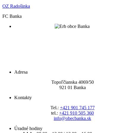
OZ Radošinka
FC Banka
Adresa
Topoľčianska 4069/5
0
921 01 Banka
Kontakty
Tel.:
+421 901 745 177
tel.:
+421 910 505 360
info@obecbanka.sk
Úradné hodiny