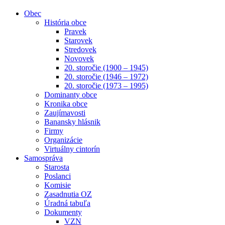
Obec
História obce
Pravek
Starovek
Stredovek
Novovek
20. storočie (1900 – 1945)
20. storočie (1946 – 1972)
20. storočie (1973 – 1995)
Dominanty obce
Kronika obce
Zaujímavosti
Banansky hlásnik
Firmy
Organizácie
Virtuálny cintorín
Samospráva
Starosta
Poslanci
Komisie
Zasadnutia OZ
Úradná tabuľa
Dokumenty
VZN