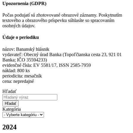
Upozornenia (GDPR)
Počas podujatí sú zhotovované obrazové záznamy. Poskytnutím
textového a obrazového príspevku súhlasíte so spracovaním
osobných údajov.
Údaje o periodiku
názov: Bananský hlásnik
vydavateľ: Obecný úrad Banka (Topoľčianska cesta 23, 921 01
Banka; IČO 35594233)
evidenčné čísla: EV 5581/17, ISSN 2585-7959
náklad: 800 ks
periodicita: mesačník
cena: nepredajné
Hľadať
Hľadať
Kategória
2024