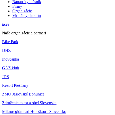
Banansky hlásnik
Firmy
Organizácie
Virtuálny cintorín
hore
Naše organizácie a partneri
Bike Park
DHZ
Inovčanka
GAZ klub
JDS
Rezort Piešťany
ZMO Jaslovské Bohunice
Združenie miest a obcí Slovenska
Mikroregión nad Holeškou - Slovensko