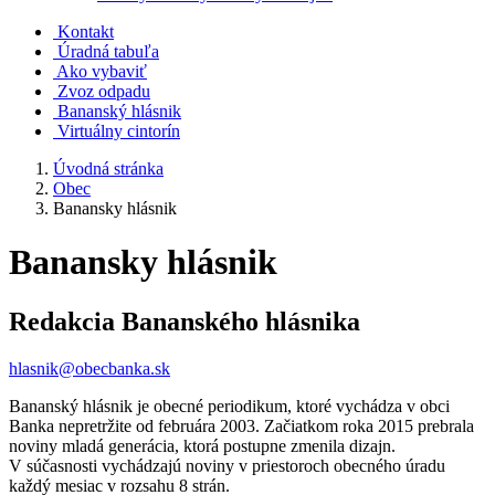
Kontakt
Úradná tabuľa
Ako vybaviť
Zvoz odpadu
Bananský hlásnik
Virtuálny cintorín
Úvodná stránka
Obec
Banansky hlásnik
Banansky hlásnik
Redakcia Bananského hlásnika
hlasnik@obecbanka.sk
Bananský hlásnik je obecné periodikum, ktoré vychádza v obci
Banka nepretržite od februára 2003. Začiatkom roka 2015 prebrala
noviny mladá generácia, ktorá postupne zmenila dizajn.
V súčasnosti vychádzajú noviny v priestoroch obecného úradu
každý mesiac v rozsahu 8 strán.