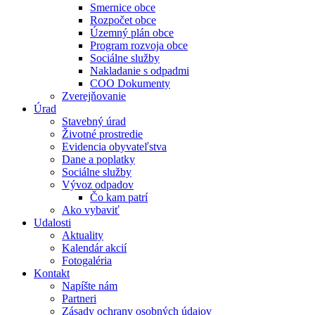
Smernice obce
Rozpočet obce
Územný plán obce
Program rozvoja obce
Sociálne služby
Nakladanie s odpadmi
COO Dokumenty
Zverejňovanie
Úrad
Stavebný úrad
Životné prostredie
Evidencia obyvateľstva
Dane a poplatky
Sociálne služby
Vývoz odpadov
Čo kam patrí
Ako vybaviť
Udalosti
Aktuality
Kalendár akcií
Fotogaléria
Kontakt
Napíšte nám
Partneri
Zásady ochrany osobných údajov