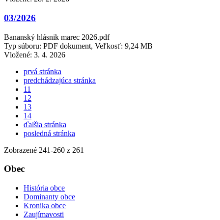
03/2026
Bananský hlásnik marec 2026.pdf
Typ súboru: PDF dokument, Veľkosť: 9,24 MB
Vložené:
3. 4. 2026
prvá stránka
predchádzajúca stránka
11
12
13
14
ďalšia stránka
posledná stránka
Zobrazené
241
-
260
z 261
Obec
História obce
Dominanty obce
Kronika obce
Zaujímavosti