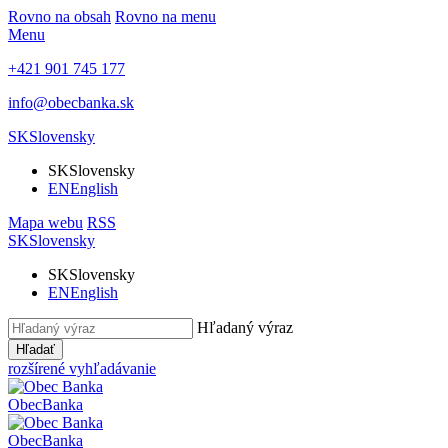
Rovno na obsah
Rovno na menu
Menu
+421 901 745 177
info@obecbanka.sk
SK
Slovensky
SK
Slovensky
EN
English
Mapa webu
RSS
SK
Slovensky
SK
Slovensky
EN
English
Hľadaný výraz
Hľadať
rozšírené vyhľadávanie
Obec
Banka
Obec
Banka